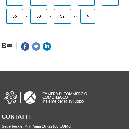
55
-
56
-
57
-
-
>
CONTATTI
Sede legale:
Via Parini 16 -22100 COMO