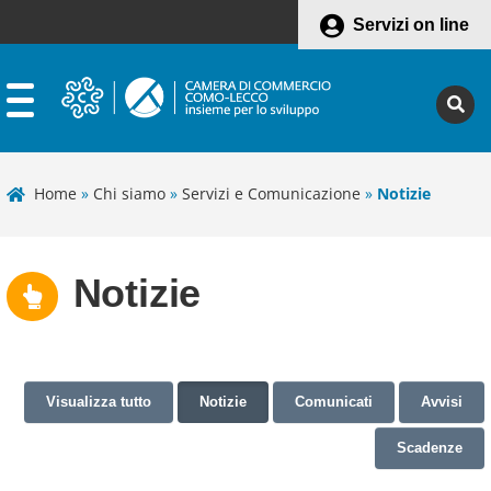
Servizi on line
Home
»
Chi siamo
»
Servizi e Comunicazione
»
Notizie
Notizie
Visualizza tutto
Notizie
Comunicati
Avvisi
Scadenze