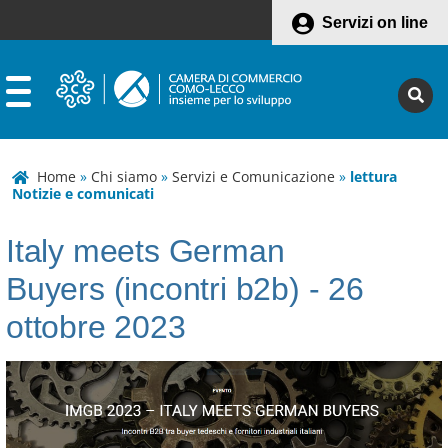
Servizi on line
Home
»
Chi siamo
»
Servizi e Comunicazione
»
lettura
Notizie e comunicati
Italy meets German
Buyers (incontri b2b) - 26
ottobre 2023