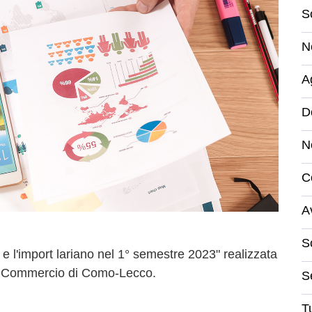
S
N
A
D
N
C
A
S
t e l'import lariano nel 1° semestre 2023" realizzata
 di Commercio di Como-Lecco.
S
Tu