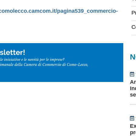
.comolecco.camcom.it/pagina539_commercio-
P
C
N
An
In
se
Ex
pr