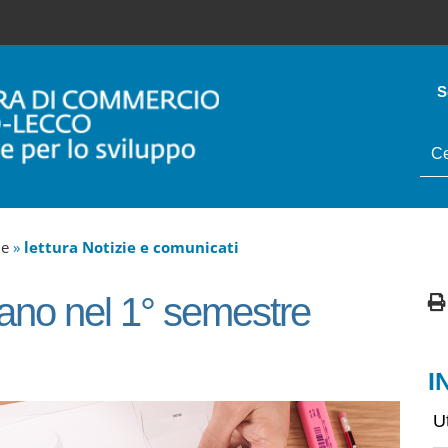
S
tes
da
cer
ne
»
lettura Notizie e comunicati
riano nel 1° semestre
I
U