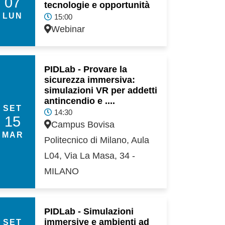
07
tecnologie e opportunità
LUN
15:00
Webinar
PIDLab - Provare la
sicurezza immersiva:
simulazioni VR per addetti
antincendio e ....
SET
14:30
15
Campus Bovisa
MAR
Politecnico di Milano, Aula
L04, Via La Masa, 34 -
MILANO
PIDLab - Simulazioni
immersive e ambienti ad
SET