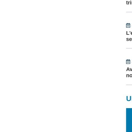
tr
L'
se
Av
no
U