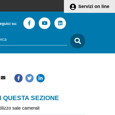
Servizi on line
Facebook
Youtube
Linkedin
eguici su:
to
care
N QUESTA SEZIONE
tilizzo sale camerali