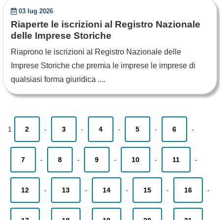
03 lug 2026
Riaperte le iscrizioni al Registro Nazionale
delle Imprese Storiche
Riaprono le iscrizioni al Registro Nazionale delle
Imprese Storiche che premia le imprese le imprese di
qualsiasi forma giuridica ....
1
2
-
3
-
4
-
5
-
6
-
7
-
8
-
9
-
10
-
11
-
12
-
13
-
14
-
15
-
16
-