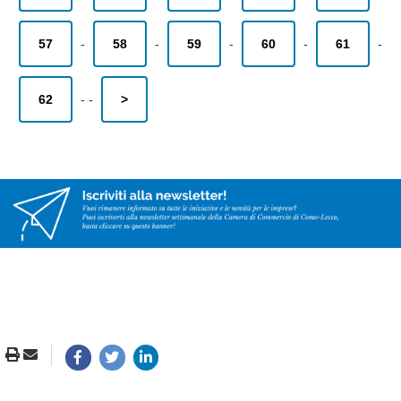
57
-
58
-
59
-
60
-
61
-
62
-
-
>