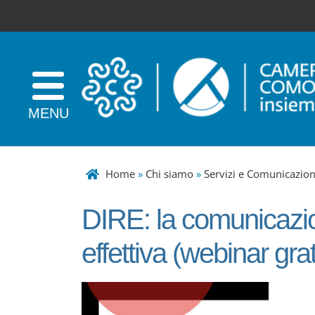
Home
»
Chi siamo
»
Servizi e Comunicazio
DIRE: la comunicazion
effettiva (webinar grat