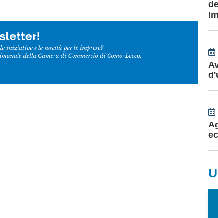
de
Im
Av
d'
Ag
ec
U