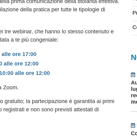
ella prima comunicazione della titolarità effettiva.
azione della pratica per tutte le tipologie di
P
C
dei tre webinar, che hanno lo stesso contenuto e
 data a te più congeniale:
 alle ore 17:00
N
 alle ore 12:00
0:00 alle ore 12:00
Au
ma Zoom.
lu
re
o gratuito; la partecipazione è garantita ai primi
me
 registrati e non sono previsti attestati di
Co