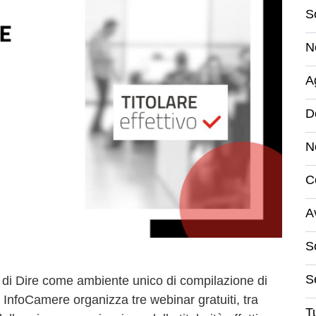
S
N
A
D
N
C
A
S
S
one di Dire come ambiente unico di compilazione di
, InfoCamere organizza tre webinar gratuiti, tra
Tu