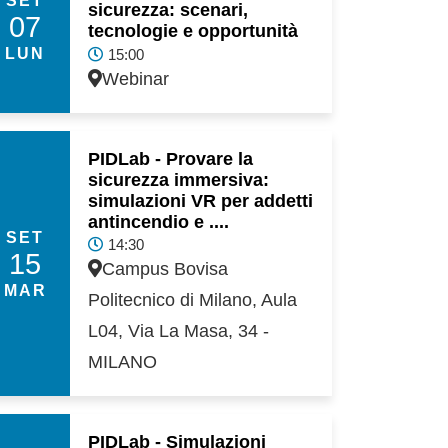
sicurezza: scenari,
07
tecnologie e opportunità
LUN
15:00
Webinar
PIDLab - Provare la
sicurezza immersiva:
simulazioni VR per addetti
antincendio e ....
SET
14:30
15
Campus Bovisa
MAR
Politecnico di Milano, Aula
L04, Via La Masa, 34 -
MILANO
PIDLab - Simulazioni