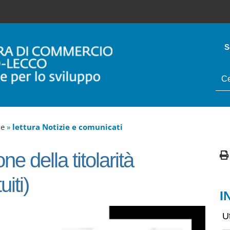
S
tes
da
cer
ne
»
lettura Notizie e comunicati
e della titolarità
uiti)
I
U