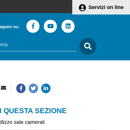
Servizi on line
Facebook
Youtube
Linkedin
eguici su:
to
care
N QUESTA SEZIONE
tilizzo sale camerali