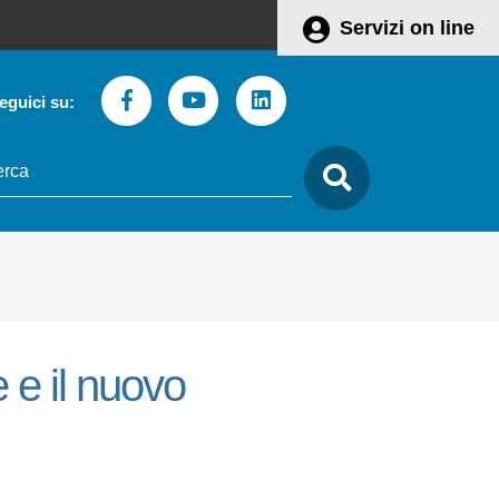
Servizi on line
Facebook
Youtube
Linkedin
eguici su:
to
care
 e il nuovo
Leaflet