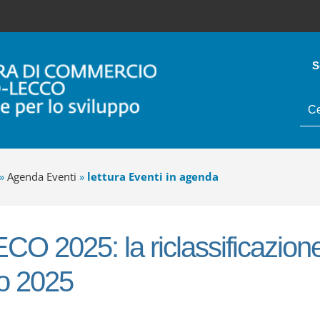
S
tes
da
cer
»
Agenda Eventi
»
lettura Eventi in agenda
CO 2025: la riclassificazione
co 2025