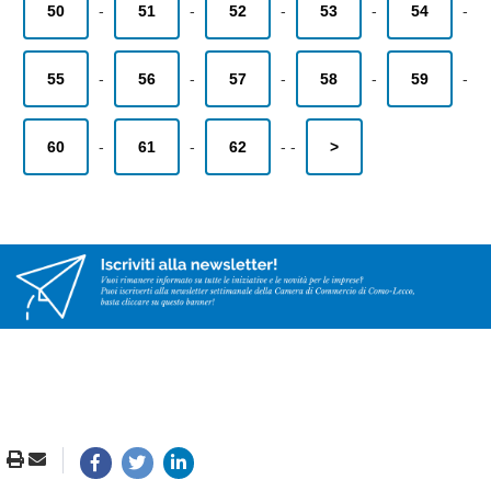
50
-
51
-
52
-
53
-
54
-
55
-
56
-
57
-
58
-
59
-
60
-
61
-
62
-
-
>