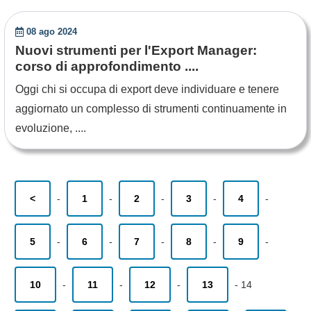
08 ago 2024
Nuovi strumenti per l'Export Manager:
corso di approfondimento ....
Oggi chi si occupa di export deve individuare e tenere
aggiornato un complesso di strumenti continuamente in
evoluzione, ....
<
-
1
-
2
-
3
-
4
-
5
-
6
-
7
-
8
-
9
-
10
-
11
-
12
-
13
-
14