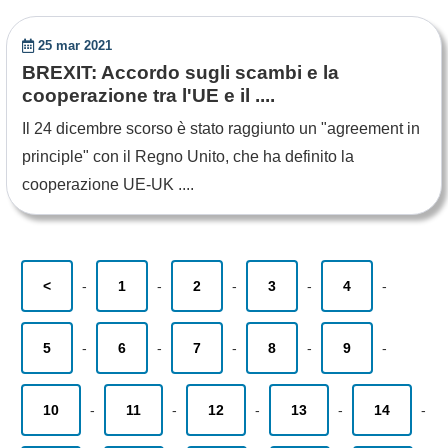
25 mar 2021
BREXIT: Accordo sugli scambi e la
cooperazione tra l'UE e il ....
Il 24 dicembre scorso è stato raggiunto un "agreement in
principle" con il Regno Unito, che ha definito la
cooperazione UE-UK ....
<
-
1
-
2
-
3
-
4
-
5
-
6
-
7
-
8
-
9
-
10
-
11
-
12
-
13
-
14
-