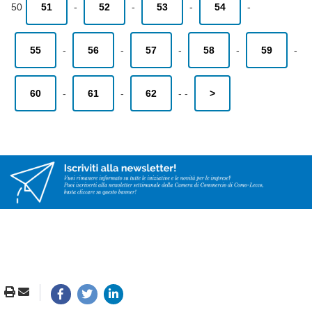
50
51
-
52
-
53
-
54
-
55
-
56
-
57
-
58
-
59
-
60
-
61
-
62
-
-
>