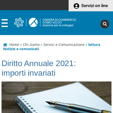
Servizi on line
Home
»
Chi siamo
»
Servizi e Comunicazione
»
lettura
Notizie e comunicati
Diritto Annuale 2021:
importi invariati