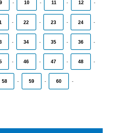
9
-
10
-
11
-
12
-
1
-
22
-
23
-
24
-
3
-
34
-
35
-
36
-
5
-
46
-
47
-
48
-
58
-
59
-
60
-