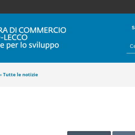
S
tes
da
cer
»
Tutte le notizie