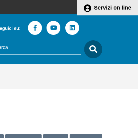
Servizi on line
Facebook
Youtube
Linkedin
eguici su:
to
care