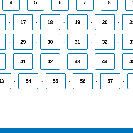
-
4
-
5
-
6
-
7
-
8
-
-
17
-
18
-
19
-
20
-
2
-
29
-
30
-
31
-
32
-
3
-
41
-
42
-
43
-
44
-
4
53
-
54
-
55
-
56
-
57
-