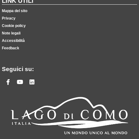
LINK UTILI
Mappa del sito
Privacy
Cookie policy
Note legali
Accessibilità
Feedback
Seguici su:
Facebook
Youtube
Linkedin