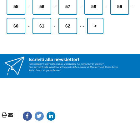
55
-
56
-
57
-
58
-
59
-
60
-
61
-
62
-
-
>