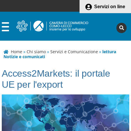
Servizi on line
Home
»
Chi siamo
»
Servizi e Comunicazione
»
lettura
Notizie e comunicati
Access2Markets: il portale
UE per l'export