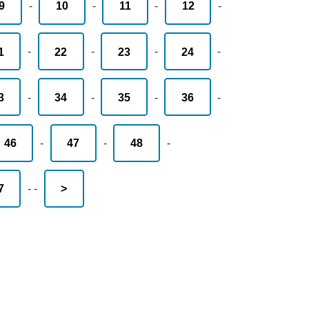
9
-
10
-
11
-
12
-
1
-
22
-
23
-
24
-
3
-
34
-
35
-
36
-
46
-
47
-
48
-
7
-
-
>