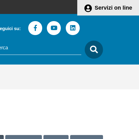
Servizi on line
Facebook
Youtube
Linkedin
eguici su:
to
care