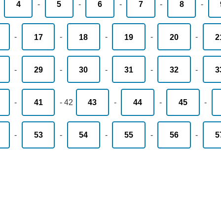
-
4
-
5
-
6
-
7
-
8
-
-
17
-
18
-
19
-
20
-
2
-
29
-
30
-
31
-
32
-
3
-
41
-
42
43
-
44
-
45
-
-
53
-
54
-
55
-
56
-
5