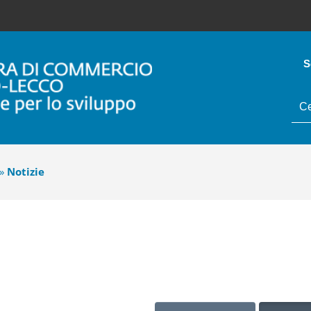
S
tes
da
cer
»
Notizie