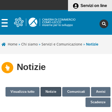
Servizi on line
Home
»
Chi siamo
»
Servizi e Comunicazione
»
Notizie
Notizie
Visualizza tutto
Notizie
Comunicati
Avvisi
Scadenze