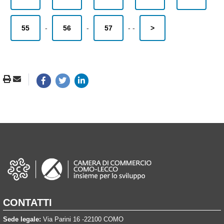
55
-
56
-
57
-
-
>
CONTATTI
Sede legale:
Via Parini 16 -22100 COMO