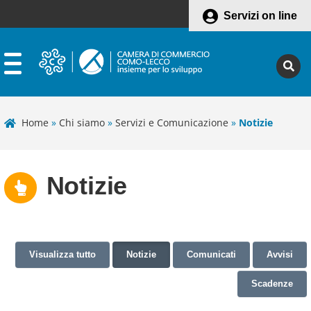
Servizi on line
Home
»
Chi siamo
»
Servizi e Comunicazione
»
Notizie
Notizie
Visualizza tutto
Notizie
Comunicati
Avvisi
Scadenze