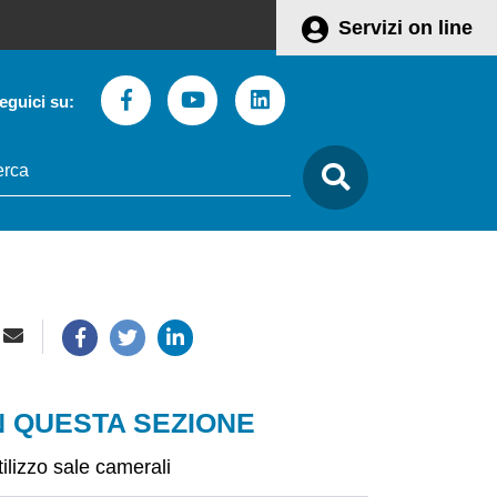
Servizi on line
Facebook
Youtube
Linkedin
eguici su:
to
care
N QUESTA SEZIONE
tilizzo sale camerali