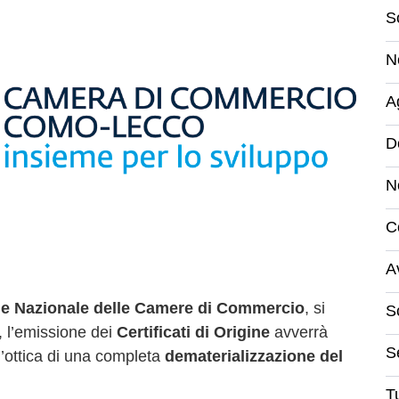
S
N
A
D
N
C
A
e Nazionale delle Camere di Commercio
, si
S
, l’emissione dei
Certificati di Origine
avverrà
S
ll’ottica di una completa
dematerializzazione del
Tu