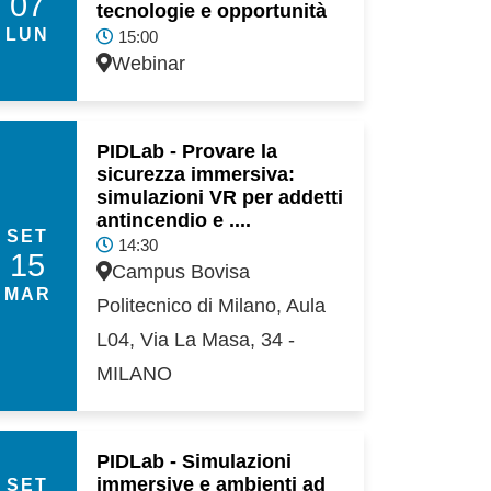
07
tecnologie e opportunità
LUN
15:00
Webinar
PIDLab - Provare la
sicurezza immersiva:
simulazioni VR per addetti
antincendio e ....
SET
14:30
15
Campus Bovisa
MAR
Politecnico di Milano, Aula
L04, Via La Masa, 34 -
MILANO
PIDLab - Simulazioni
immersive e ambienti ad
SET