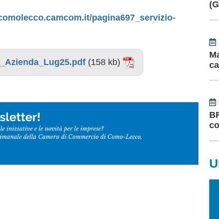
(
comolecco.camcom.it/pagina697_servizio-
Ma
_Azienda_Lug25.pdf
(158 kb)
ca
BR
co
U