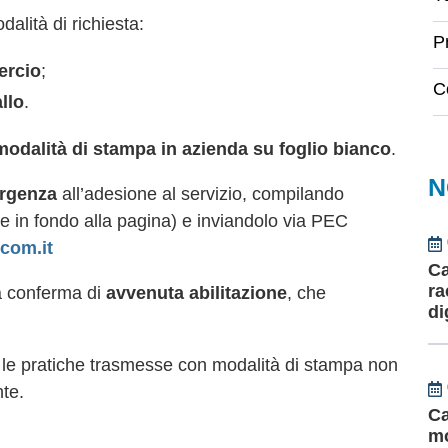
lità di richiesta:
P
ercio
;
C
llo
.
 modalità di stampa in azienda su foglio bianco
.
N
urgenza
all’adesione al servizio, compilando
le in fondo alla pagina) e inviandolo via PEC
com.it
Ca
ra
na conferma di
avvenuta abilitazione
, che
di
, le pratiche trasmesse con modalità di stampa non
te.
Ca
mo