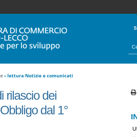
S
tes
da
cer
ne
»
lettura Notizie e comunicati
 rilascio dei
- Obbligo dal 1°
I
U