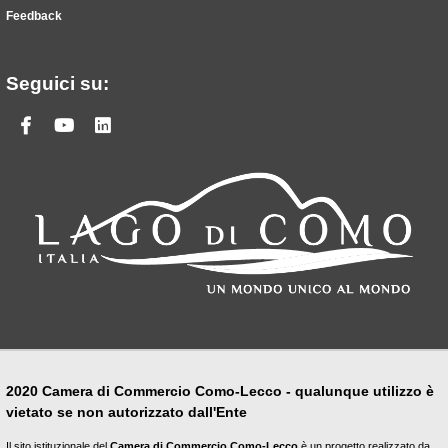
Feedback
Seguici su:
Facebook
Youtube
Linkedin
2020 Camera di Commercio Como-Lecco - qualunque utilizzo è
vietato se non autorizzato dall'Ente
Il sito istituzionale del
Camera di Commercio Como-Lecco
è un progetto realizzato da