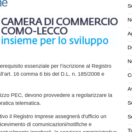
ne
S
N
A
D
N
rerequisito essenziale per l’iscrizione al Registro
l’art. 16 comma 6 bis del D.L. n. 185/2008 e
C
A
dirizzo PEC, devono provvedere a regolarizzare la
S
ratica telematica.
tivo il Registro Imprese assegnerà d'ufficio un
S
 ricevimento di comunicazioni/notifiche e
Tu