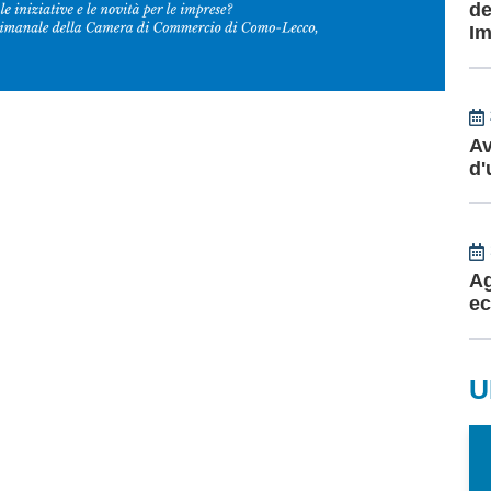
de
Im
Av
d'
Ag
ec
U