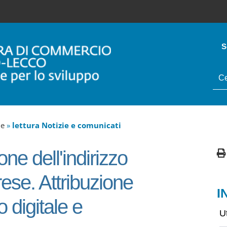
S
tes
da
cer
ne
»
lettura Notizie e comunicati
e dell'indirizzo
ese. Attribuzione
I
o digitale e
U