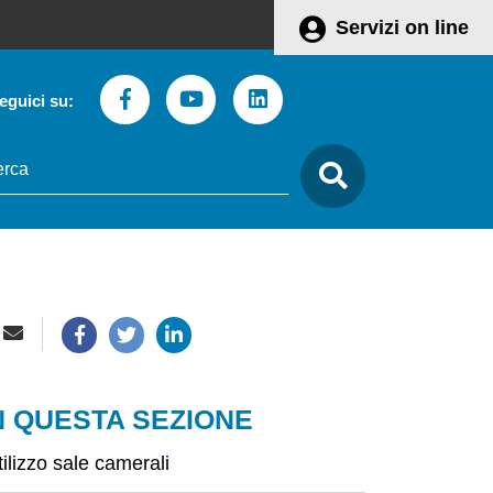
Servizi on line
Facebook
Youtube
Linkedin
eguici su:
to
care
N QUESTA SEZIONE
tilizzo sale camerali