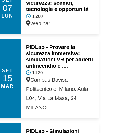
sicurezza: scenari,
07
tecnologie e opportunità
LUN
15:00
Webinar
PIDLab - Provare la
sicurezza immersiva:
simulazioni VR per addetti
antincendio e ....
SET
14:30
15
Campus Bovisa
MAR
Politecnico di Milano, Aula
L04, Via La Masa, 34 -
MILANO
PIDLab - Simulazioni