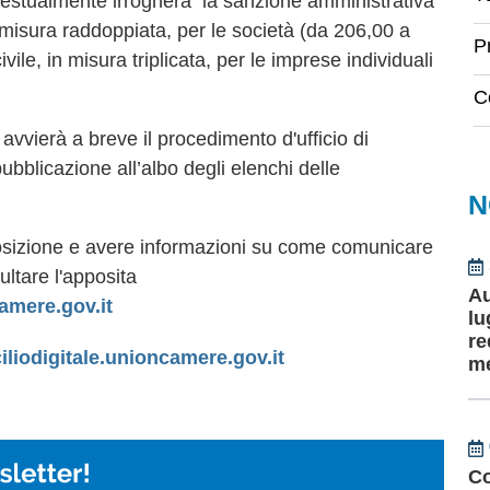
ontestualmente irrogherà la sanzione amministrativa
in misura raddoppiata, per le società (da 206,00 a
P
vile, in misura triplicata, per le imprese individuali
C
ierà a breve il procedimento d'ufficio di
pubblicazione all’albo degli elenchi delle
N
a posizione e avere informazioni su come comunicare
ultare l'apposita
Au
camere.gov.it
lu
re
iliodigitale.unioncamere.gov.it
me
Co