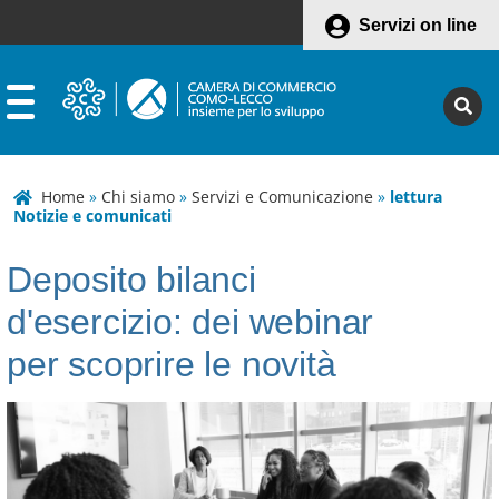
Servizi on line
Home
»
Chi siamo
»
Servizi e Comunicazione
»
lettura
Notizie e comunicati
Deposito bilanci
d'esercizio: dei webinar
per scoprire le novità