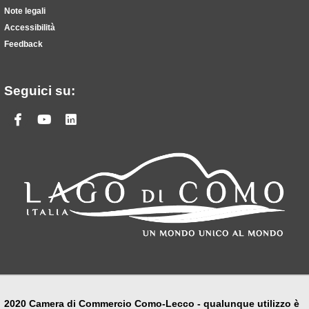
Note legali
Accessibilità
Feedback
Seguici su:
Facebook
Youtube
Linkedin
2020 Camera di Commercio Como-Lecco - qualunque utilizzo è