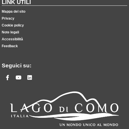
LINK UTILI
Mappa del sito
Privacy
Cookie policy
Note legali
Accessibilità
Feedback
Seguici su:
Facebook
Youtube
Linkedin