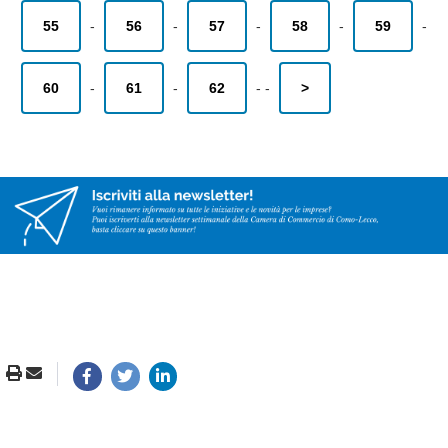
55
-
56
-
57
-
58
-
59
-
60
-
61
-
62
-
-
>