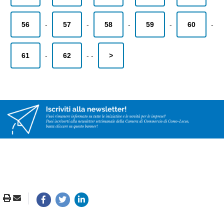
56
-
57
-
58
-
59
-
60
-
61
-
62
-
-
>