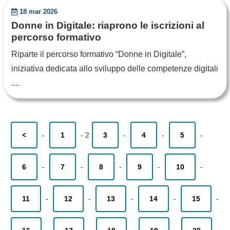
18 mar 2026
Donne in Digitale: riaprono le iscrizioni al
percorso formativo
Riparte il percorso formativo “Donne in Digitale”,
iniziativa dedicata allo sviluppo delle competenze digitali
....
<
-
1
-
2
3
-
4
-
5
-
6
-
7
-
8
-
9
-
10
-
11
-
12
-
13
-
14
-
15
-