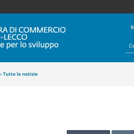
S
tes
da
cer
»
Tutte le notizie