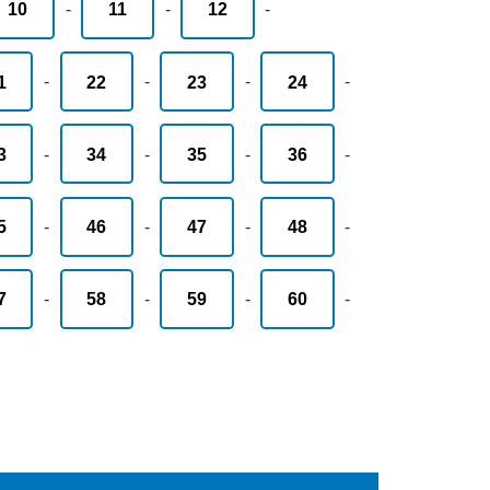
10
-
11
-
12
-
1
-
22
-
23
-
24
-
3
-
34
-
35
-
36
-
5
-
46
-
47
-
48
-
7
-
58
-
59
-
60
-