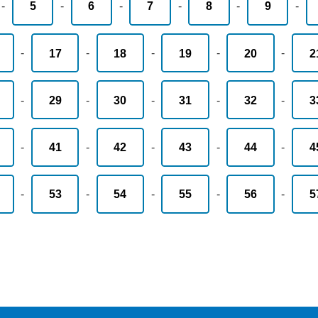
-
5
-
6
-
7
-
8
-
9
-
-
17
-
18
-
19
-
20
-
2
-
29
-
30
-
31
-
32
-
3
-
41
-
42
-
43
-
44
-
4
-
53
-
54
-
55
-
56
-
5