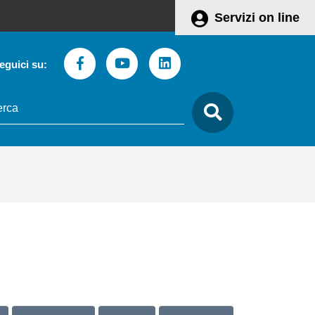
Servizi on line
Facebook
Youtube
Linkedin
eguici su:
to
care