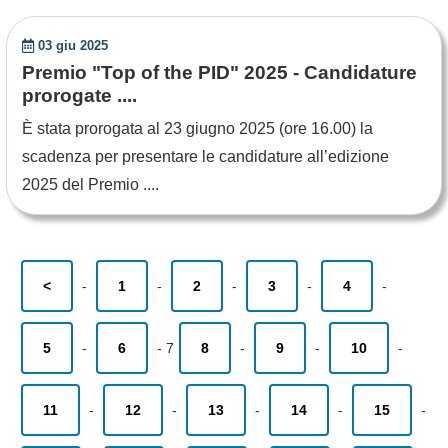
03 giu 2025
Premio "Top of the PID" 2025 - Candidature
prorogate ....
È stata prorogata al 23 giugno 2025 (ore 16.00) la
scadenza per presentare le candidature all’edizione
2025 del Premio ....
<
-
1
-
2
-
3
-
4
-
5
-
6
-
7
8
-
9
-
10
-
11
-
12
-
13
-
14
-
15
-