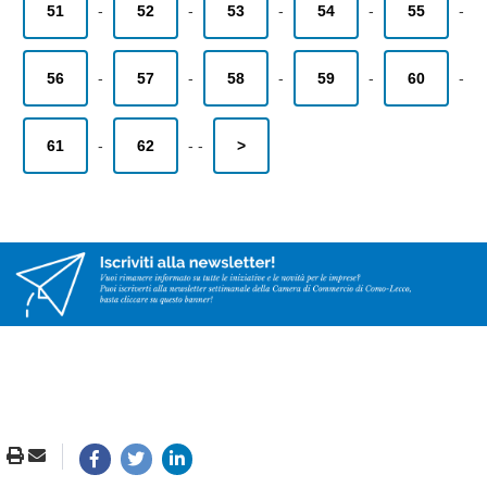
51
-
52
-
53
-
54
-
55
-
56
-
57
-
58
-
59
-
60
-
61
-
62
-
-
>