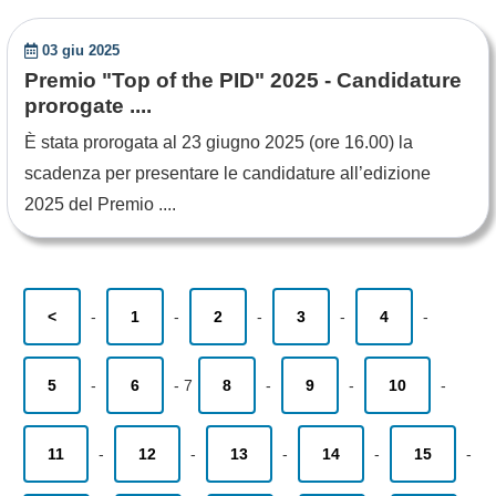
03 giu 2025
Premio "Top of the PID" 2025 - Candidature
prorogate ....
È stata prorogata al 23 giugno 2025 (ore 16.00) la
scadenza per presentare le candidature all’edizione
2025 del Premio ....
<
-
1
-
2
-
3
-
4
-
5
-
6
-
7
8
-
9
-
10
-
11
-
12
-
13
-
14
-
15
-