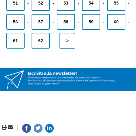
51
-
52
-
53
-
54
-
55
-
56
-
57
-
58
-
59
-
60
-
61
-
62
-
-
>