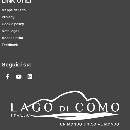
LINK UTILI
Mappa del sito
Privacy
Cookie policy
Note legali
Accessibilità
Feedback
Seguici su:
Facebook
Youtube
Linkedin