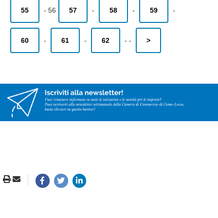
55
-
56
57
-
58
-
59
-
60
-
61
-
62
-
-
>