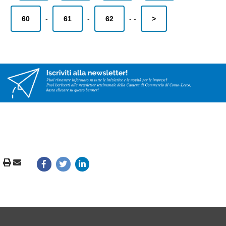
60
-
61
-
62
-
-
>