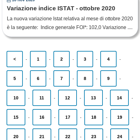
Variazione indice ISTAT - ottobre 2020
La nuova variazione Istat relativa al mese di ottobre 2020
è la seguente: Indice generale FOI*: 102,0 Variazione ....
<
-
1
-
2
-
3
-
4
-
5
-
6
-
7
-
8
-
9
-
10
-
11
-
12
-
13
-
14
-
15
-
16
-
17
-
18
-
19
-
20
-
21
-
22
-
23
-
24
-