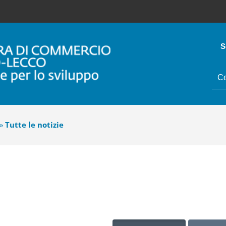
S
tes
da
cer
»
Tutte le notizie