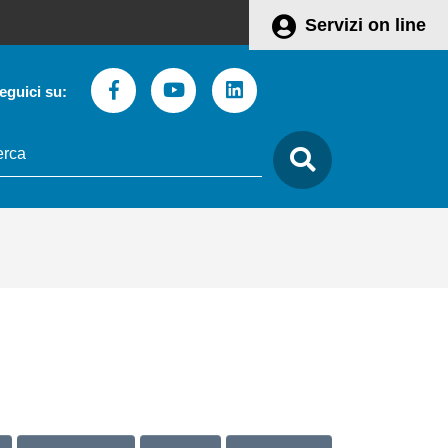
Servizi on line
Facebook
Youtube
Linkedin
eguici su:
to
care