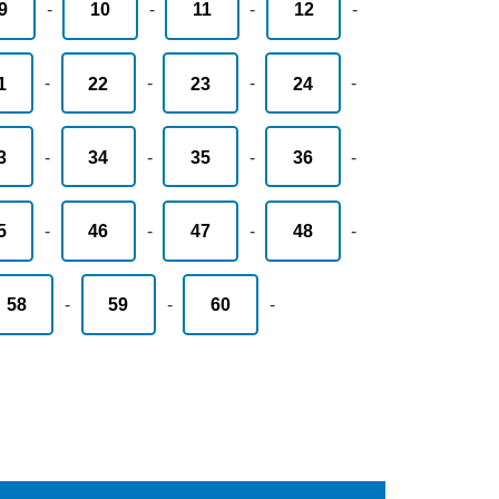
9
-
10
-
11
-
12
-
1
-
22
-
23
-
24
-
3
-
34
-
35
-
36
-
5
-
46
-
47
-
48
-
58
-
59
-
60
-