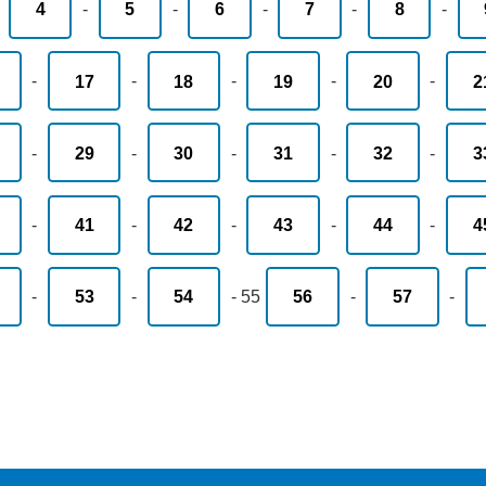
-
4
-
5
-
6
-
7
-
8
-
-
17
-
18
-
19
-
20
-
2
-
29
-
30
-
31
-
32
-
3
-
41
-
42
-
43
-
44
-
4
-
53
-
54
-
55
56
-
57
-