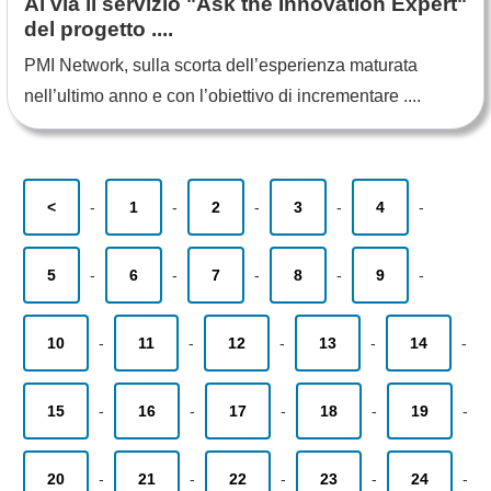
Al via il servizio "Ask the Innovation Expert"
del progetto ....
PMI Network, sulla scorta dell’esperienza maturata
nell’ultimo anno e con l’obiettivo di incrementare ....
<
-
1
-
2
-
3
-
4
-
5
-
6
-
7
-
8
-
9
-
10
-
11
-
12
-
13
-
14
-
15
-
16
-
17
-
18
-
19
-
20
-
21
-
22
-
23
-
24
-