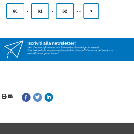
60
-
61
-
62
-
-
>