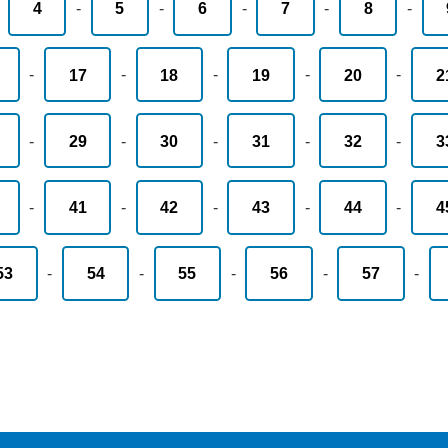
-
4
-
5
-
6
-
7
-
8
-
-
17
-
18
-
19
-
20
-
2
-
29
-
30
-
31
-
32
-
3
-
41
-
42
-
43
-
44
-
4
53
-
54
-
55
-
56
-
57
-