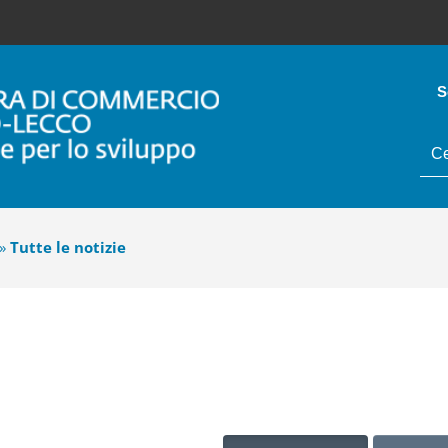
S
tes
da
cer
»
Tutte le notizie