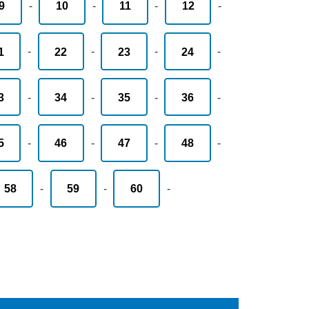
9
-
10
-
11
-
12
-
1
-
22
-
23
-
24
-
3
-
34
-
35
-
36
-
5
-
46
-
47
-
48
-
58
-
59
-
60
-