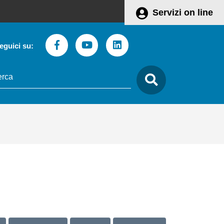
Servizi on line
Facebook
Youtube
Linkedin
eguici su:
to
care