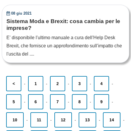
08 giu 2021
Sistema Moda e Brexit: cosa cambia per le
imprese?
E' disponibile l'ultimo manuale a cura dell'Help Desk
Brexit, che fornisce un approfondimento sull'impatto che
l'uscita del ....
<
-
1
-
2
-
3
-
4
-
5
-
6
-
7
-
8
-
9
-
10
-
11
-
12
-
13
-
14
-