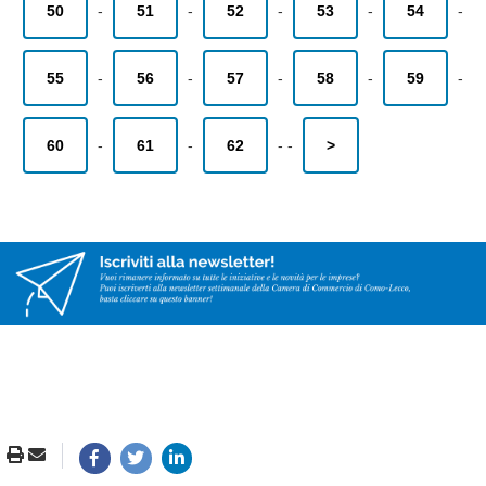
50
-
51
-
52
-
53
-
54
-
55
-
56
-
57
-
58
-
59
-
60
-
61
-
62
-
-
>