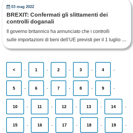
03 mag 2022
BREXIT: Confermati gli slittamenti dei
controlli doganali
Il governo britannico ha annunciato che i controlli
sulle importazioni di beni dell’UE previsti per il 1 luglio ....
<
-
1
-
2
-
3
-
4
-
5
-
6
-
7
-
8
-
9
-
10
-
11
-
12
-
13
-
14
-
15
-
16
-
17
-
18
-
19
-