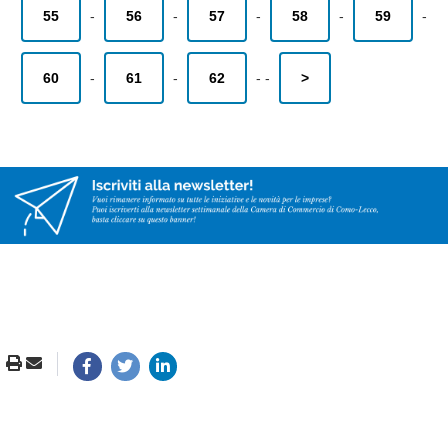
55
-
56
-
57
-
58
-
59
-
60
-
61
-
62
-
-
>