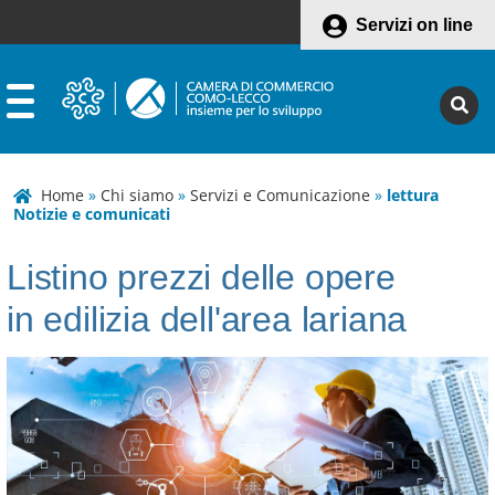
Servizi on line
Home
»
Chi siamo
»
Servizi e Comunicazione
»
lettura
Notizie e comunicati
Listino prezzi delle opere
in edilizia dell'area lariana