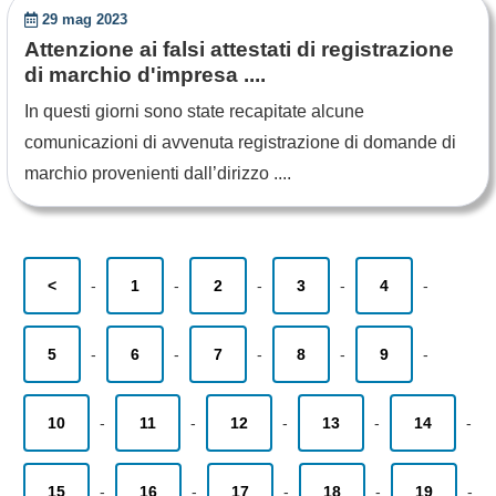
29 mag 2023
Attenzione ai falsi attestati di registrazione
di marchio d'impresa ....
In questi giorni sono state recapitate alcune
comunicazioni di avvenuta registrazione di domande di
marchio provenienti dall’dirizzo ....
<
-
1
-
2
-
3
-
4
-
5
-
6
-
7
-
8
-
9
-
10
-
11
-
12
-
13
-
14
-
15
-
16
-
17
-
18
-
19
-