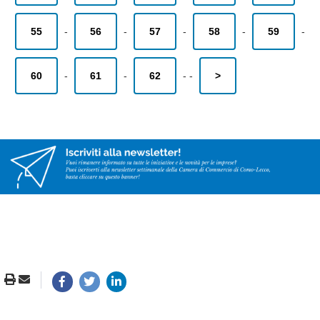
55
-
56
-
57
-
58
-
59
-
60
-
61
-
62
-
-
>