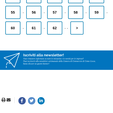
55
-
56
-
57
-
58
-
59
-
60
-
61
-
62
-
-
>