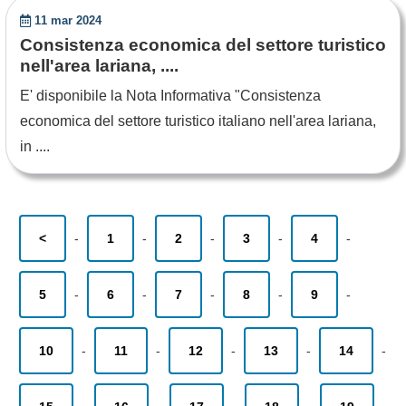
11 mar 2024
Consistenza economica del settore turistico
nell'area lariana, ....
E' disponibile la Nota Informativa "Consistenza
economica del settore turistico italiano nell'area lariana,
in ....
<
-
1
-
2
-
3
-
4
-
5
-
6
-
7
-
8
-
9
-
10
-
11
-
12
-
13
-
14
-