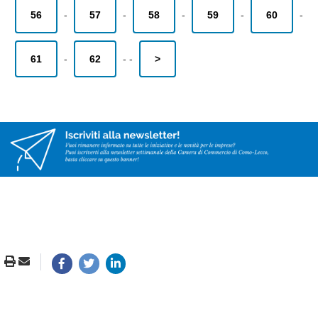
56
-
57
-
58
-
59
-
60
-
61
-
62
-
-
>