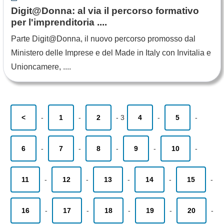
Digit@Donna: al via il percorso formativo
per l'imprenditoria ....
Parte Digit@Donna, il nuovo percorso promosso dal
Ministero delle Imprese e del Made in Italy con Invitalia e
Unioncamere, ....
<
-
1
-
2
-
3
4
-
5
-
6
-
7
-
8
-
9
-
10
-
11
-
12
-
13
-
14
-
15
-
16
-
17
-
18
-
19
-
20
-