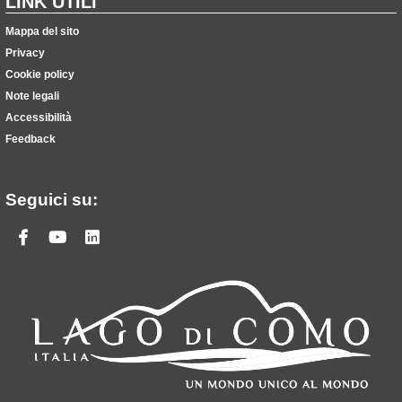
LINK UTILI
Mappa del sito
Privacy
Cookie policy
Note legali
Accessibilità
Feedback
Seguici su:
Facebook
Youtube
Linkedin