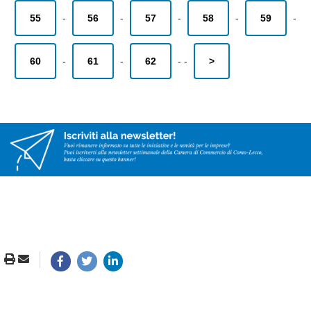
55
-
56
-
57
-
58
-
59
-
60
-
61
-
62
-
-
>