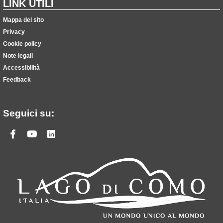
LINK UTILI
Mappa del sito
Privacy
Cookie policy
Note legali
Accessibilità
Feedback
Seguici su:
Facebook
Youtube
Linkedin