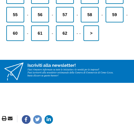
55
-
56
-
57
-
58
-
59
-
60
-
61
-
62
-
-
>