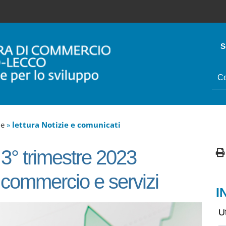
S
tes
da
cer
ne
»
lettura Notizie e comunicati
 3° trimestre 2023
, commercio e servizi
I
U