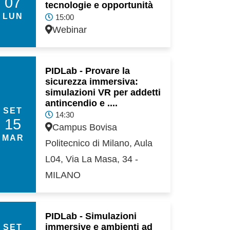
07
tecnologie e opportunità
LUN
15:00
Webinar
PIDLab - Provare la
sicurezza immersiva:
simulazioni VR per addetti
antincendio e ....
SET
14:30
15
Campus Bovisa
MAR
Politecnico di Milano, Aula
L04, Via La Masa, 34 -
MILANO
PIDLab - Simulazioni
immersive e ambienti ad
SET