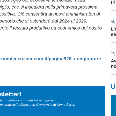
tr
glio, che si insedierà nella primavera prossima,
sitiva. Ciò consentirà ai nuovi amministratori di
l periodo che si estenderà dal 2024 al 2029,
ente il tessuto produttivo ed economico del nostro
L'
se
.comolecco.camcom.it/pagina528_congiunture-
Av
no
U