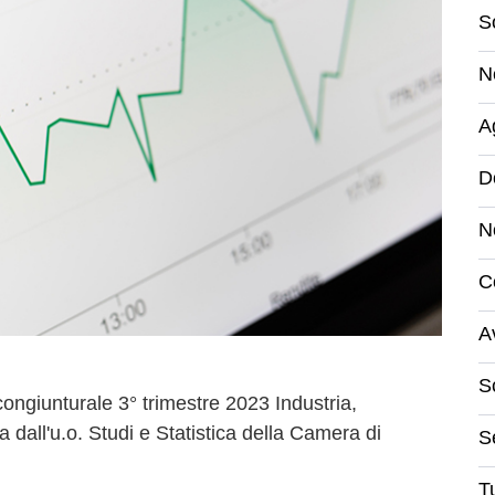
S
N
A
D
N
C
A
S
 congiunturale 3° trimestre 2023 Industria,
a dall'u.o. Studi e Statistica della Camera di
S
Tu