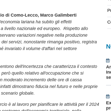
P
cio di Como-Lecco, Marco Galimberti
'economia lariana ha subito gli effetti
C
 a livello nazionale ed europeo. Rispetto allo
servano variazioni negative nella produzione
to dei servizi, nonostante rimanga positivo, registra
N
invariato il volume d'affari nel settore
sentono dell'incertezza che caratterizza il contesto
An
In
però quello relativo all'occupazione che si
se
n un moderato incremento delle ore di cassa
infatti dimostrano fiducia nel futuro e nelle proprie
lo scenario globale.
Ex
 è al lavoro per pianificare le attività per il 2024
pr
a sostegno dell'economia territoriale, nella