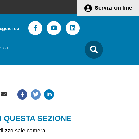
Servizi on line
Facebook
Youtube
Linkedin
eguici su:
to
care
N QUESTA SEZIONE
tilizzo sale camerali