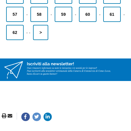
57
-
58
-
59
-
60
-
61
-
62
-
-
>