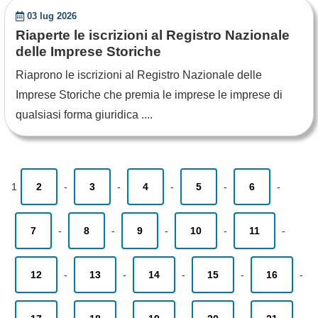
03 lug 2026
Riaperte le iscrizioni al Registro Nazionale
delle Imprese Storiche
Riaprono le iscrizioni al Registro Nazionale delle
Imprese Storiche che premia le imprese le imprese di
qualsiasi forma giuridica ....
1
2
-
3
-
4
-
5
-
6
-
7
-
8
-
9
-
10
-
11
-
12
-
13
-
14
-
15
-
16
-