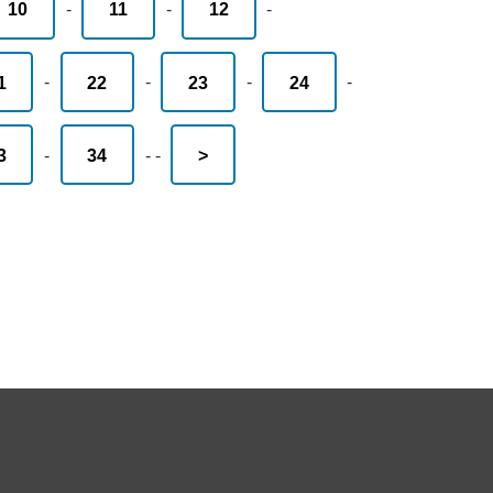
10
-
11
-
12
-
1
-
22
-
23
-
24
-
3
-
34
-
-
>