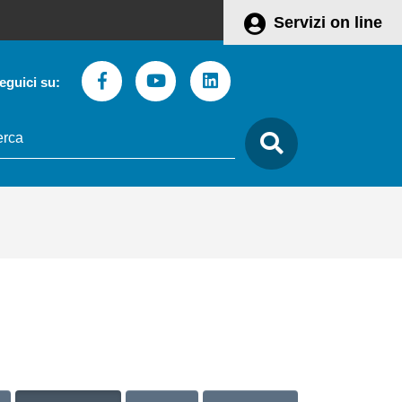
Servizi on line
Facebook
Youtube
Linkedin
eguici su:
to
care