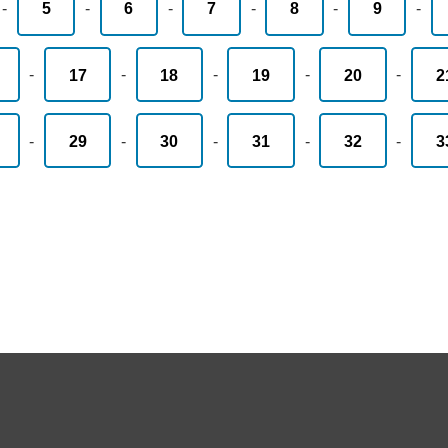
-
5
-
6
-
7
-
8
-
9
-
-
17
-
18
-
19
-
20
-
2
-
29
-
30
-
31
-
32
-
3