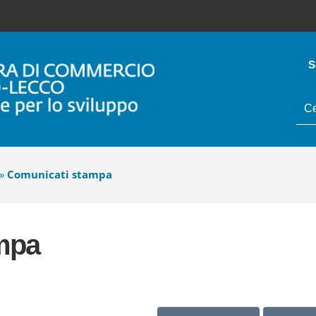
S
tes
da
cer
»
Comunicati stampa
mpa