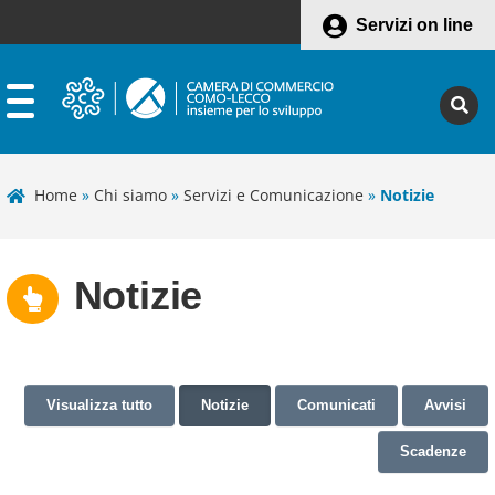
Servizi on line
Home
»
Chi siamo
»
Servizi e Comunicazione
»
Notizie
Notizie
Visualizza tutto
Notizie
Comunicati
Avvisi
Scadenze