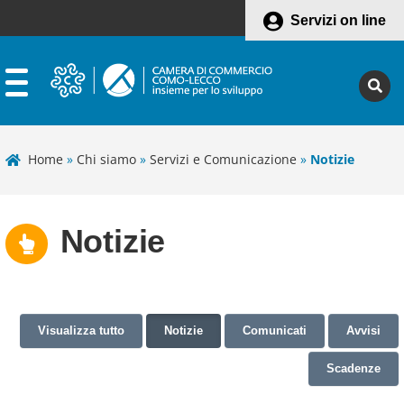
Servizi on line
Home
»
Chi siamo
»
Servizi e Comunicazione
»
Notizie
Notizie
Visualizza tutto
Notizie
Comunicati
Avvisi
Scadenze