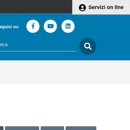
Servizi on line
Facebook
Youtube
Linkedin
eguici su:
to
care