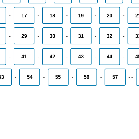
-
17
-
18
-
19
-
20
-
2
-
29
-
30
-
31
-
32
-
3
-
41
-
42
-
43
-
44
-
4
53
-
54
-
55
-
56
-
57
-
-