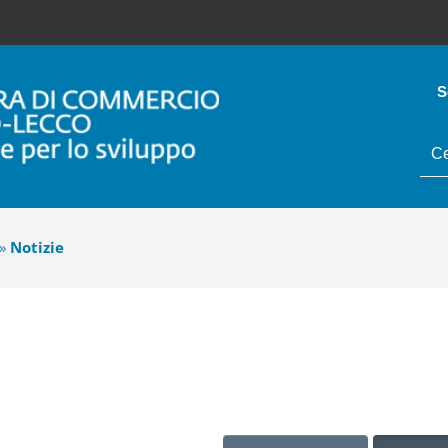
S
tes
da
cer
»
Notizie