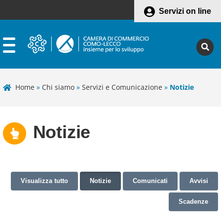
Servizi on line
Home
»
Chi siamo
»
Servizi e Comunicazione
»
Notizie
Notizie
Visualizza tutto
Notizie
Comunicati
Avvisi
Scadenze