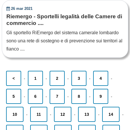
26 mar 2021
Riemergo - Sportelli legalità delle Camere di
commercio ....
Gli sportello RiEmergo del sistema camerale lombardo
sono una rete di sostegno e di prevenzione sui territori al
fianco ....
<
-
1
-
2
-
3
-
4
-
5
-
6
-
7
-
8
-
9
-
10
-
11
-
12
-
13
-
14
-