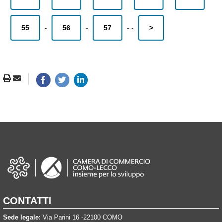
55
-
56
-
57
-
-
>
CONTATTI
Sede legale:
Via Parini 16 -22100 COMO