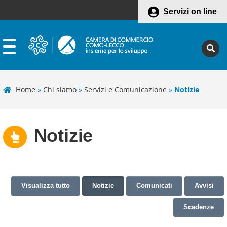
Servizi on line
Home
»
Chi siamo
»
Servizi e Comunicazione
»
Notizie
Notizie
Visualizza tutto
Notizie
Comunicati
Avvisi
Scadenze