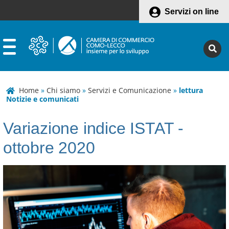
Servizi on line
Home
»
Chi siamo
»
Servizi e Comunicazione
»
lettura
Notizie e comunicati
Variazione indice ISTAT -
ottobre 2020