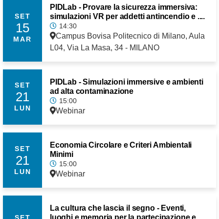
PIDLab - Provare la sicurezza immersiva:
simulazioni VR per addetti antincendio e ....
SET
15
14:30
Campus Bovisa Politecnico di Milano, Aula
MAR
L04, Via La Masa, 34 - MILANO
PIDLab - Simulazioni immersive e ambienti
SET
ad alta contaminazione
21
15:00
LUN
Webinar
Economia Circolare e Criteri Ambientali
SET
Minimi
21
15:00
LUN
Webinar
La cultura che lascia il segno - Eventi,
luoghi e memoria per la partecipazione e ....
SET