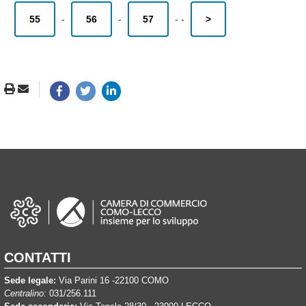
55
-
56
-
57
-
-
>
CONTATTI
Sede legale:
Via Parini 16 -22100 COMO
Centralino:
031/256.111