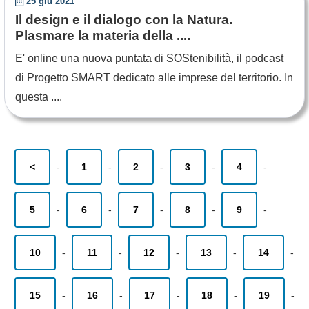
25 giu 2021
Il design e il dialogo con la Natura.
Plasmare la materia della ....
E' online una nuova puntata di SOStenibilità, il podcast
di Progetto SMART dedicato alle imprese del territorio. In
questa ....
<
-
1
-
2
-
3
-
4
-
5
-
6
-
7
-
8
-
9
-
10
-
11
-
12
-
13
-
14
-
15
-
16
-
17
-
18
-
19
-