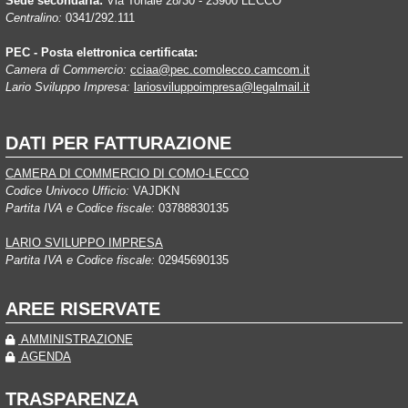
Sede secondaria:
Via Tonale 28/30 - 23900 LECCO
Centralino:
0341/292.111
PEC - Posta elettronica certificata:
Camera di Commercio:
cciaa@pec.comolecco.camcom.it
Lario Sviluppo Impresa:
lariosviluppoimpresa@legalmail.it
DATI PER FATTURAZIONE
CAMERA DI COMMERCIO DI COMO-LECCO
Codice Univoco Ufficio:
VAJDKN
Partita IVA e Codice fiscale:
03788830135
LARIO SVILUPPO IMPRESA
Partita IVA e Codice fiscale:
02945690135
AREE RISERVATE
AMMINISTRAZIONE
AGENDA
TRASPARENZA