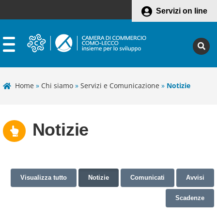
Servizi on line
Home
»
Chi siamo
»
Servizi e Comunicazione
»
Notizie
Notizie
Visualizza tutto
Notizie
Comunicati
Avvisi
Scadenze