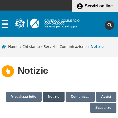
Servizi on line
Home
»
Chi siamo
»
Servizi e Comunicazione
»
Notizie
Notizie
Visualizza tutto
Notizie
Comunicati
Avvisi
Scadenze