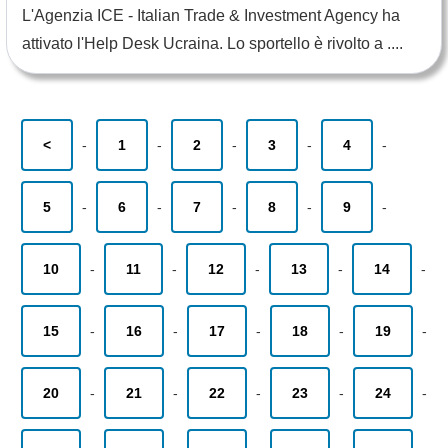
L'Agenzia ICE - Italian Trade & Investment Agency ha
attivato l'Help Desk Ucraina. Lo sportello è rivolto a ....
<
-
1
-
2
-
3
-
4
-
5
-
6
-
7
-
8
-
9
-
10
-
11
-
12
-
13
-
14
-
15
-
16
-
17
-
18
-
19
-
20
-
21
-
22
-
23
-
24
-