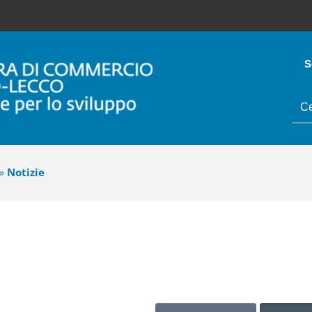
S
tes
da
cer
»
Notizie