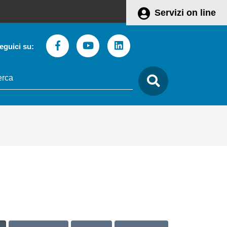
Servizi on line
Facebook
Youtube
Linkedin
eguici su:
to
care