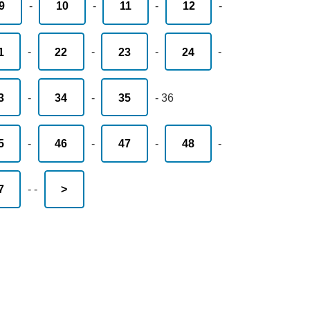
9
-
10
-
11
-
12
-
1
-
22
-
23
-
24
-
3
-
34
-
35
-
36
5
-
46
-
47
-
48
-
7
-
-
>